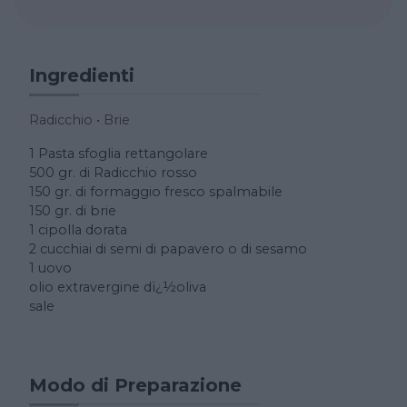
Ingredienti
Radicchio
•
Brie
1 Pasta sfoglia rettangolare
500 gr. di Radicchio rosso
150 gr. di formaggio fresco spalmabile
150 gr. di brie
1 cipolla dorata
2 cucchiai di semi di papavero o di sesamo
1 uovo
olio extravergine dï¿½oliva
sale
Modo di Preparazione