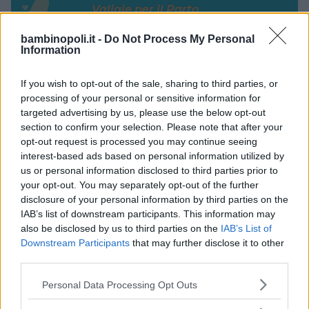
Valigie per il Parto
bambinopoli.it -
Do Not Process My Personal
Information
If you wish to opt-out of the sale, sharing to third parties, or
processing of your personal or sensitive information for
Corsi di Lingua per bambini
targeted advertising by us, please use the below opt-out
section to confirm your selection. Please note that after your
opt-out request is processed you may continue seeing
interest-based ads based on personal information utilized by
us or personal information disclosed to third parties prior to
your opt-out. You may separately opt-out of the further
Laboratori creativi per bambini
disclosure of your personal information by third parties on the
IAB’s list of downstream participants. This information may
also be disclosed by us to third parties on the
IAB’s List of
Downstream Participants
that may further disclose it to other
third parties.
Please note that this website/app uses one or more Google
Personal Data Processing Opt Outs
Asili Nido
services and may gather and store information including but