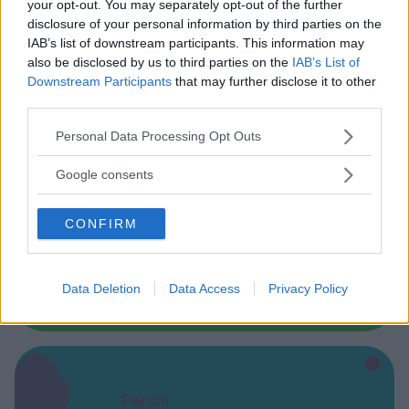
your opt-out. You may separately opt-out of the further
disclosure of your personal information by third parties on the
Feste
IAB’s list of downstream participants. This information may
also be disclosed by us to third parties on the
IAB’s List of
Downstream Participants
that may further disclose it to other
third parties.
Please note that this website/app uses one or more Google
Personal Data Processing Opt Outs
Kinderheim
services and may gather and store information including but
not limited to your visit or usage behaviour. You may click to
Google consents
grant or deny consent to Google and its third-party tags to
use your data for below specified purposes in below Google
CONFIRM
consent section.
Baby Sitter
Data Deletion
Data Access
Privacy Policy
Parchi