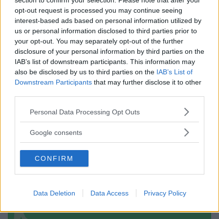
section to confirm your selection. Please note that after your
opt-out request is processed you may continue seeing
interest-based ads based on personal information utilized by
Asili Nido
us or personal information disclosed to third parties prior to
your opt-out. You may separately opt-out of the further
disclosure of your personal information by third parties on the
IAB’s list of downstream participants. This information may
also be disclosed by us to third parties on the
IAB’s List of
Downstream Participants
that may further disclose it to other
Feste
third parties.
Please note that this website/app uses one or more Google
Personal Data Processing Opt Outs
services and may gather and store information including but
not limited to your visit or usage behaviour. You may click to
Google consents
grant or deny consent to Google and its third-party tags to
use your data for below specified purposes in below Google
CONFIRM
Kinderheim
consent section.
Data Deletion
Data Access
Privacy Policy