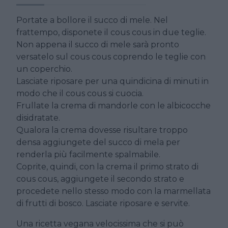
Portate a bollore il succo di mele. Nel
frattempo, disponete il cous cous in due teglie.
Non appena il succo di mele sarà pronto
versatelo sul cous cous coprendo le teglie con
un coperchio.
Lasciate riposare per una quindicina di minuti in
modo che il cous cous si cuocia.
Frullate la crema di mandorle con le albicocche
disidratate.
Qualora la crema dovesse risultare troppo
densa aggiungete del succo di mela per
renderla più facilmente spalmabile.
Coprite, quindi, con la crema il primo strato di
cous cous, aggiungete il secondo strato e
procedete nello stesso modo con la marmellata
di frutti di bosco. Lasciate riposare e servite.
Una ricetta vegana velocissima che si può