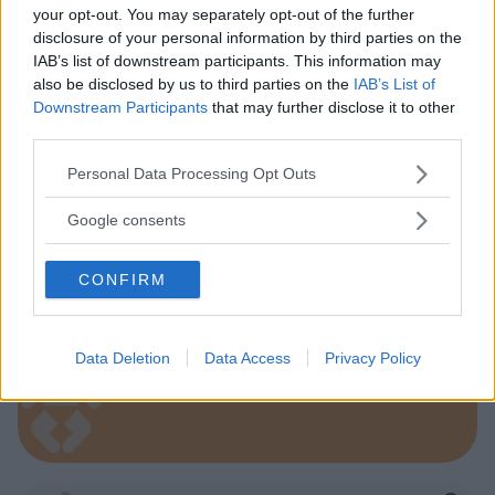
your opt-out. You may separately opt-out of the further
disclosure of your personal information by third parties on the
IAB’s list of downstream participants. This information may
also be disclosed by us to third parties on the
IAB’s List of
Corsi di Lingua per bambini
Downstream Participants
that may further disclose it to other
third parties.
Please note that this website/app uses one or more Google
Personal Data Processing Opt Outs
services and may gather and store information including but
not limited to your visit or usage behaviour. You may click to
Google consents
grant or deny consent to Google and its third-party tags to
Laboratori creativi per bambini
use your data for below specified purposes in below Google
CONFIRM
consent section.
Data Deletion
Data Access
Privacy Policy
Asili Nido