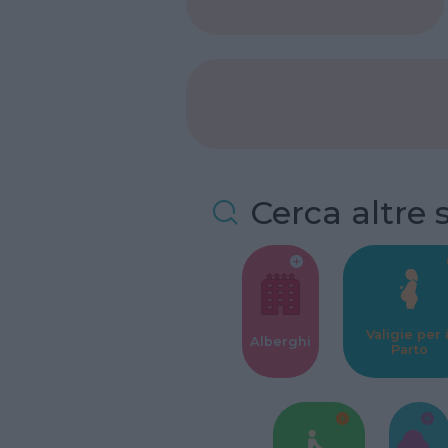
Cerca altre 
Valigie per i
Alberghi
Parto