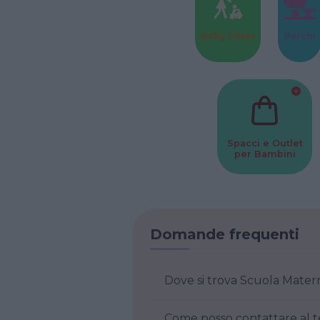
Baby Sitter
Parchi
Spacci e Outlet
per Bambini
Domande frequenti
Dove si trova Scuola Mater
Come posso contattare al t