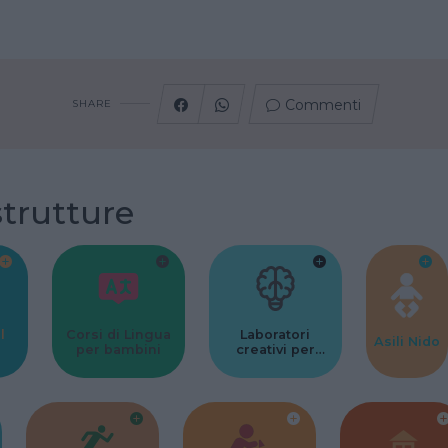
Commenti
SHARE
strutture
l
Corsi di Lingua
Laboratori
Asili Nido
per bambini
creativi per
bambini