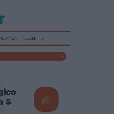
VIDANZA
NEONATO
gico
a &