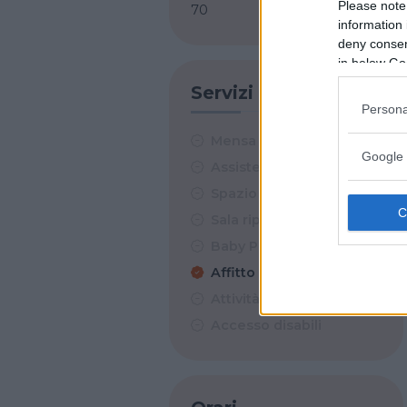
Please note
70
information 
deny consent
in below Go
Servizi
Persona
Mensa
Google 
Assistenza Sanitaria
Spazio esterno
Sala riposino
Baby Parking
Affitto per feste
Attività estive
Accesso disabili