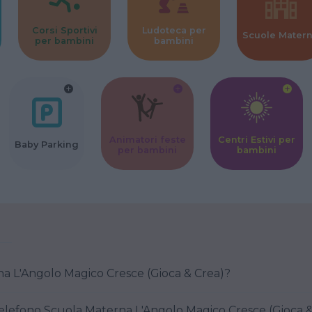
Corsi Sportivi
Ludoteca per
Scuole Mater
per bambini
bambini
Animatori feste
Centri Estivi per
Baby Parking
per bambini
bambini
na L'Angolo Magico Cresce (Gioca & Crea)?
elefono Scuola Materna L'Angolo Magico Cresce (Gioca &