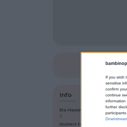
bambinopol
SHARE
If you wish 
sensitive in
confirm you
Info
continue se
information 
further disc
Eta Massima
participants
5
Downstream 
Numero totale Bambini