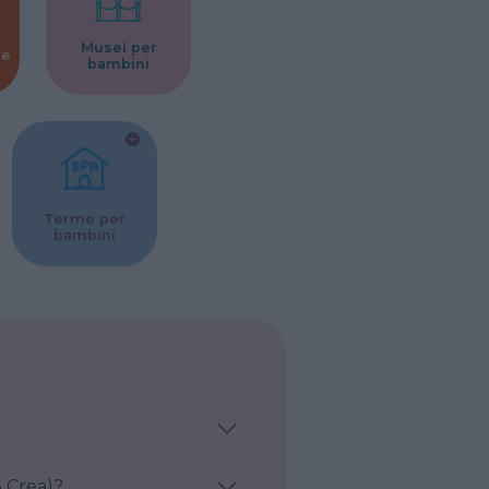
Musei per
ne
bambini
Terme per
bambini
 Crea)?