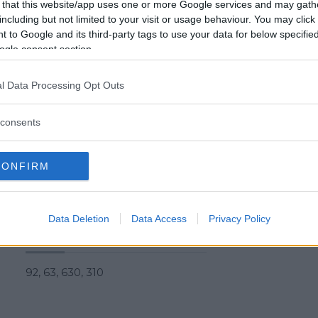
 that this website/app uses one or more Google services and may gath
Ampio spazio esterno attrezzato con
including but not limited to your visit or usage behaviour. You may click 
gonfiabili, altalene, …, utilizzabili anche per
 to Google and its third-party tags to use your data for below specifi
feste, ludopizze serali etc.
ogle consent section.
Altri Servizi
l Data Processing Opt Outs
Anche Ludoteca e centri estivi.
consents
Descrizione feste
CONFIRM
Si organizzano feste con la possibilità di usare
gli spazi e i gonfiabili della struttura.
Data Deletion
Data Access
Privacy Policy
Mezzi pubblici
92, 63, 630, 310