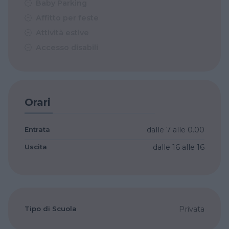
Baby Parking
Affitto per feste
Attività estive
Accesso disabili
Orari
Entrata
dalle 7
alle 0.00
Uscita
dalle 16
alle 16
Tipo di Scuola
Privata