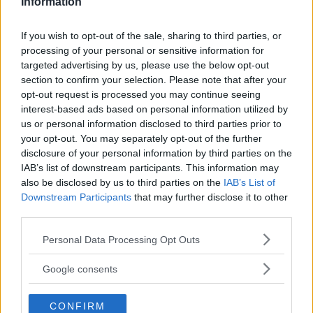
Asili Nido
Information
If you wish to opt-out of the sale, sharing to third parties, or
processing of your personal or sensitive information for
targeted advertising by us, please use the below opt-out
section to confirm your selection. Please note that after your
opt-out request is processed you may continue seeing
Feste
interest-based ads based on personal information utilized by
us or personal information disclosed to third parties prior to
your opt-out. You may separately opt-out of the further
disclosure of your personal information by third parties on the
IAB’s list of downstream participants. This information may
also be disclosed by us to third parties on the
IAB’s List of
Kinderheim
Downstream Participants
that may further disclose it to other
third parties.
Please note that this website/app uses one or more Google
Personal Data Processing Opt Outs
services and may gather and store information including but
not limited to your visit or usage behaviour. You may click to
Google consents
grant or deny consent to Google and its third-party tags to
Baby Sitter
use your data for below specified purposes in below Google
CONFIRM
consent section.