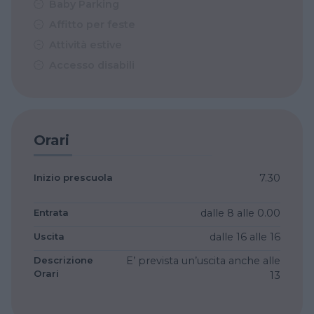
Baby Parking
Affitto per feste
Attività estive
Accesso disabili
Orari
Inizio prescuola
7.30
Entrata
dalle 8
alle 0.00
Uscita
dalle 16
alle 16
Descrizione
E’ prevista un’uscita anche alle
Orari
13