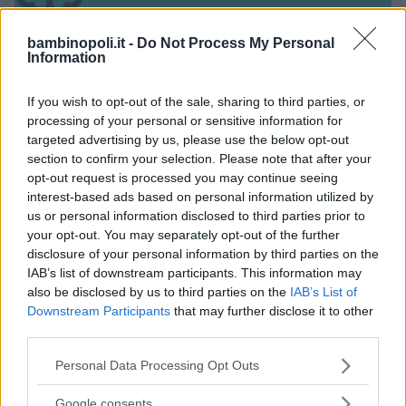
bambinopoli.it -
Do Not Process My Personal
Information
If you wish to opt-out of the sale, sharing to third parties, or
Asili Nido
processing of your personal or sensitive information for
targeted advertising by us, please use the below opt-out
section to confirm your selection. Please note that after your
opt-out request is processed you may continue seeing
interest-based ads based on personal information utilized by
us or personal information disclosed to third parties prior to
Feste
your opt-out. You may separately opt-out of the further
disclosure of your personal information by third parties on the
IAB’s list of downstream participants. This information may
also be disclosed by us to third parties on the
IAB’s List of
Downstream Participants
that may further disclose it to other
third parties.
Kinderheim
Please note that this website/app uses one or more Google
Personal Data Processing Opt Outs
services and may gather and store information including but
not limited to your visit or usage behaviour. You may click to
Google consents