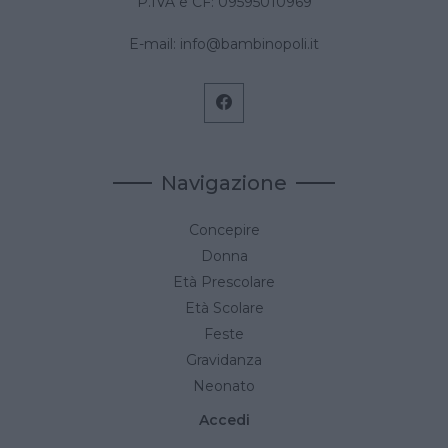
P.IVA e CF: 09595010969
E-mail:
info@bambinopoli.it
Navigazione
Concepire
Donna
Età Prescolare
Età Scolare
Feste
Gravidanza
Neonato
Accedi