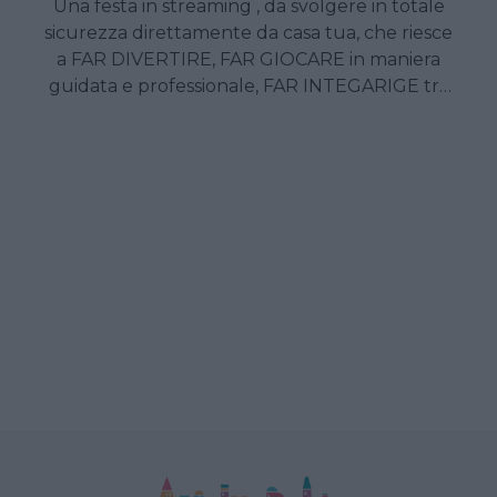
Una festa in streaming , da svolgere in totale
sicurezza direttamente da casa tua, che riesce
a FAR DIVERTIRE, FAR GIOCARE in maniera
guidata e professionale, FAR INTEGARIGE tra
loro i bambini,FAR PASSARE al festeggiato
una giornata SPECIALE, anche in questo
strano periodo. ECCO COSA TROVI NEL
DIGITAL PARTY: Ivito digitale da girare a tutti
gli invitati, Accoglienza di un animatore
professionista, Animazione ed intrattenimento
per far giocare e divertire gli invitati, Quiz
digitali, Musica e ballo, Momento torta COME
FUNZIONA IL DIGITAL PARTY : Tutti gli invitati
tramite un semplice link, si potranno
connettere tramite una piattaforma di
videoconferenza in una camera virtuale, per
giocare insieme direttamente dal loro
supporto digitale ( pc, tablet, cellulare ). Una
volta riuniti tutti gli invitati l’animatore darà