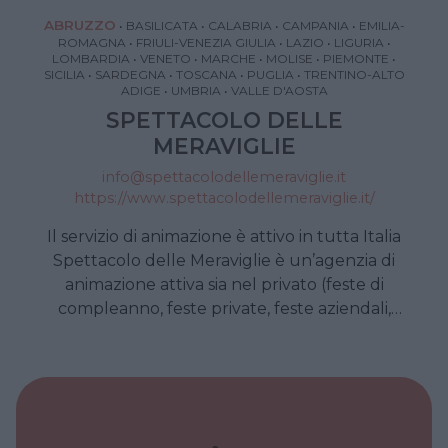
ABRUZZO
•
BASILICATA
•
CALABRIA
•
CAMPANIA
•
EMILIA-
ROMAGNA
•
FRIULI-VENEZIA GIULIA
•
LAZIO
•
LIGURIA
•
LOMBARDIA
•
VENETO
•
MARCHE
•
MOLISE
•
PIEMONTE
•
SICILIA
•
SARDEGNA
•
TOSCANA
•
PUGLIA
•
TRENTINO-ALTO
ADIGE
•
UMBRIA
•
VALLE D'AOSTA
SPETTACOLO DELLE
MERAVIGLIE
info@spettacolodellemeraviglie.it
https://www.spettacolodellemeraviglie.it/
Il servizio di animazione è attivo in tutta Italia
Spettacolo delle Meraviglie è un’agenzia di
animazione attiva sia nel privato (feste di
compleanno, feste private, feste aziendali,
cerimonie religiose…) sia nel pubblico
(animazione nei centri commerciali, in piazza,
nei parchi divertimenti, nei resort e nei villaggi
vacanza, all’interno di programmi televisivi…).