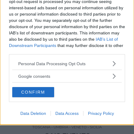
opt-out request is processed you may continue seeing
Avvalendosi di uno staff di coreografi,
interest-based ads based on personal information utilized by
scenografi, ballerini, capi villaggio, animatori
us or personal information disclosed to third parties prior to
sportivi, di contatto, mini-club e tante altre
your opt-out. You may separately opt-out of the further
figure, med Animazione è in grado di
disclosure of your personal information by third parties on the
progettare e organizzare l’animazione sia per
IAB’s list of downstream participants. This information may
eventi privati (feste di compleanno, feste
also be disclosed by us to third parties on the
IAB’s List of
aziendali, cerimonie religiose…) sia pubblici
Downstream Participants
that may further disclose it to other
third parties.
(eventi a tema e serate in hotel o nei villaggi
turistici, feste in ristoranti, centri
Please note that this website/app uses one or more Google
Personal Data Processing Opt Outs
commerciali…) con intrattenimenti diversificati
services and may gather and store information including but
a seconda delle esigenze. E ancora laboratori
not limited to your visit or usage behaviour. You may click to
Google consents
grant or deny consent to Google and its third-party tags to
creativi, musical, balli di gruppo, feste Walt
use your data for below specified purposes in below Google
Disney, schiuma party….
CONFIRM
consent section.
ABRUZZO
•
BASILICATA
•
CALABRIA
•
CAMPANIA
•
EMILIA-
ROMAGNA
•
FRIULI-VENEZIA GIULIA
•
LAZIO
•
LIGURIA
•
Data Deletion
Data Access
Privacy Policy
TRENTINO-ALTO ADIGE
•
VALLE D'AOSTA
•
MOLISE
•
SARDEGNA
•
LOMBARDIA
•
PIEMONTE
•
PUGLIA
•
MARCHE
•
TOSCANA
•
UMBRIA
•
VENETO
•
SICILIA