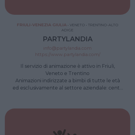
FRIULI-VENEZIA GIULIA
•
VENETO
•
TRENTINO-ALTO
ADIGE
PARTYLANDIA
info@partylandia.com
https://www.partylandia.com/
Il servizio di animazione è attivo in Friuli,
Veneto e Trentino
Animazioni indirizzate a bimbi di tutte le età
ed esclusivamente al settore aziendale: centri
commerciali, convention, fiere, inaugurazioni,
cene o eventi aziendali in genere.