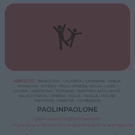
per l’animazione di qualsiasi evento (feste di
compleanno, matrimoni, feste di piazze, eventi
pubblici e privati, feste aziendali…). L’agenzia
dispone anche di una location a Parabiago (via
Piemonte) in cui è possibile organizzare
qualsiasi tipo di evento (per informazioni
3240940156)
ABRUZZO
•
BASILICATA
•
CALABRIA
•
CAMPANIA
•
EMILIA-
ROMAGNA
•
ESTERO
•
FRIULI-VENEZIA GIULIA
•
LAZIO
•
LIGURIA
•
SARDEGNA
•
TOSCANA
•
TRENTINO-ALTO ADIGE
•
VALLE D'AOSTA
•
UMBRIA
•
SICILIA
•
PUGLIA
•
MOLISE
•
PIEMONTE
•
MARCHE
•
LOMBARDIA
PAOLINPAOLONE
paolinpaolone@hotmail.com
https://www.facebook.com/paolinpaolone.animazione