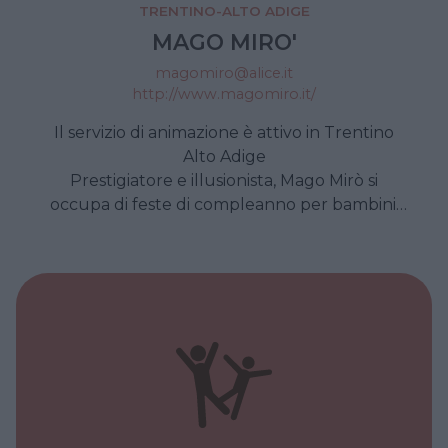
TRENTINO-ALTO ADIGE
MAGO MIRO'
magomiro@alice.it
http://www.magomiro.it/
Il servizio di animazione è attivo in Trentino
Alto Adige
Prestigiatore e illusionista, Mago Mirò si
occupa di feste di compleanno per bambini,
matrimoni, feste private, eventi pubblici,
spettacoli scolastici, inaugurazioni di negozi,
centri commerciali… Durante l’animazione, i
bambini vengono coinvolti in modo attivo allo
spettacolo, facendo apparire conigli, colombe,
caramelle