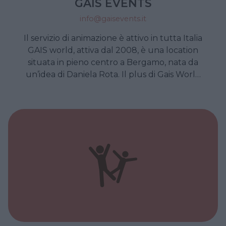
GAIS EVENTS
info@gaisevents.it
Il servizio di animazione è attivo in tutta Italia
GAIS world, attiva dal 2008, è una location
situata in pieno centro a Bergamo, nata da
un’idea di Daniela Rota. Il plus di Gais World
sta proprio nella professionalità del suo staff
di animazione, nella cura per i dettagli e nella
capacità di studiare e organizzare ogni party,
personalizzandolo, secondo le esigenze del
cliente.