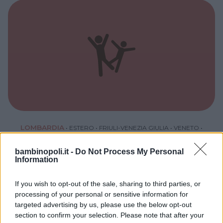
battesimi matrimonio a qualsiasi cerimonia.
L’età minima dei bambini è di 3 anni. Lo staff è
composto da animatori e artisti qualificati, in
grado di intrattenere i piccoli con truccabimbi,
palloncini scultura, giochi e musica, magia,
caricature, spettacoli di marionette, bolle di
sapone e tanto altro ancora!
LOMBARDIA
•
ESTERO
•
FRIULI-VENEZIA GIULIA
•
VENETO
•
VALLE D'AOSTA
•
PIEMONTE
•
LIGURIA
•
EMILIA-ROMAGNA
•
TRENTINO-ALTO ADIGE
•
SVIZZERA
bambinopoli.it -
Do Not Process My Personal
EVENTI MED
Information
animazione.farfalla.feste@gmail.com
If you wish to opt-out of the sale, sharing to third parties, or
https://www.medanimazionefesteeventi.com/
processing of your personal or sensitive information for
Il servizio di animazione è attivo in tutto il
targeted advertising by us, please use the below opt-out
Nord Italia e in Svizzera
section to confirm your selection. Please note that after your