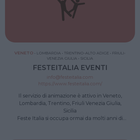
VENETO
•
LOMBARDIA
•
TRENTINO-ALTO ADIGE
•
FRIULI-
VENEZIA GIULIA
•
SICILIA
FESTEITALIA EVENTI
info@festeitalia.com
https://www.festeitalia.com/
Il servizio di animazione è attivo in Veneto,
Lombardia, Trentino, Friuli Venezia Giulia,
Sicilia
Feste Italia si occupa ormai da molti anni di
intrattenimento e animazione per i più piccoli.
Dalla feste di compleanno, ai ricevimenti,