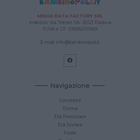
inizio alla festa, con giochi , balli e tanto
divertimento per una durata di circa 1 ora e 30
MEDIA DATA FACTORY SRL
minuti, un pomeriggio diverso per rendere
Indirizzo: Via Trieste 1/A- 35121 Padova
speciale il tuo compleanno.
P.IVA e CF: 09595010969
E-mail:
info@bambinopoli.it
Navigazione
Concepire
Donna
Età Prescolare
Età Scolare
Feste