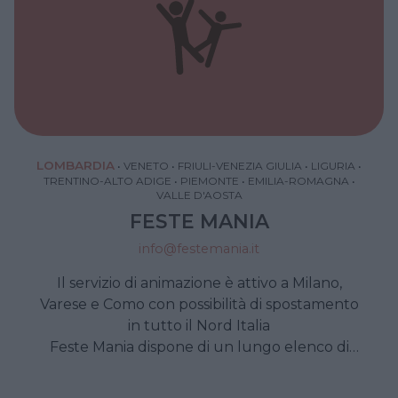
LOMBARDIA
•
VENETO
•
FRIULI-VENEZIA GIULIA
•
LIGURIA
•
TRENTINO-ALTO ADIGE
•
PIEMONTE
•
EMILIA-ROMAGNA
•
VALLE D'AOSTA
FESTE MANIA
info@festemania.it
Il servizio di animazione è attivo a Milano,
Varese e Como con possibilità di spostamento
in tutto il Nord Italia
Feste Mania dispone di un lungo elenco di
professionisti e artisti di ogni genere: artisti di
strada, musicisti, maghi, clown… É disponibile