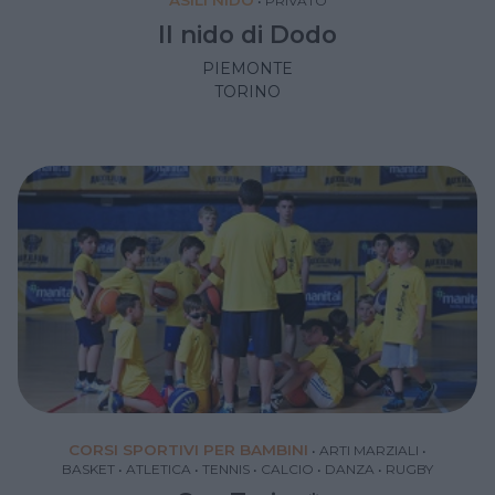
•
PRIVATO
Il nido di Dodo
PIEMONTE
TORINO
CORSI SPORTIVI PER BAMBINI
•
ARTI MARZIALI
•
BASKET
•
ATLETICA
•
TENNIS
•
CALCIO
•
DANZA
•
RUGBY