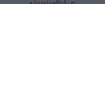
MEDIA DATA FACTORY SRL
Indirizzo: Via Trieste 1/A- 35121 Padova
P.IVA e CF: 09595010969
E-mail:
info@bambinopoli.it
Navigazione
Concepire
Donna
Età Prescolare
Età Scolare
Feste