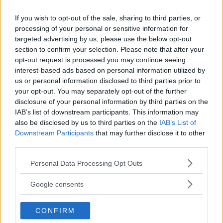
primi dai sapori strani, quantità
If you wish to opt-out of the sale, sharing to third parties, or
industriali di carne, patate al forno,
processing of your personal or sensitive information for
purè, verdure saltate…, formaggi
targeted advertising by us, please use the below opt-out
accompagnati da marmellate dai
section to confirm your selection. Please note that after your
opt-out request is processed you may continue seeing
sapori misteriosi, dolci, dolcetti, vino,
interest-based ads based on personal information utilized by
liquori… I bambini, infatti, non
us or personal information disclosed to third parties prior to
‘degustano’, mangiano. E la golosità
your opt-out. You may separately opt-out of the further
riguarda piatti e ricette ben precisi.
disclosure of your personal information by third parties on the
IAB’s list of downstream participants. This information may
Difficilmente un bimbo sarà goloso
also be disclosed by us to third parties on the
IAB’s List of
di salmone affumicato o capitone.
Downstream Participants
that may further disclose it to other
Ecco perché, senza stravolgere
third parties.
completamente il menu perché è
Please note that this website/app uses one or more Google
Personal Data Processing Opt Outs
giusto che ai piccoli venga insegnato
services and may gather and store information including but
ad assaggiare tutto, è utile
not limited to your visit or usage behaviour. You may click to
Google consents
selezionare due, massimo tre piatti
grant or deny consent to Google and its third-party tags to
use your data for below specified purposes in below Google
da offrire loro in tempi rapidi e con i
CONFIRM
consent section.
quali si andrà sul sicuro. Questo