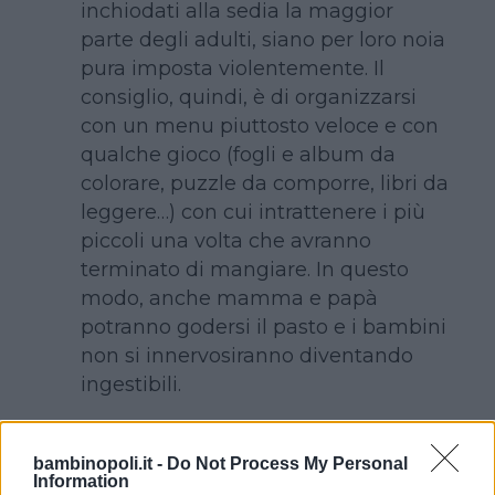
inchiodati alla sedia la maggior
parte degli adulti, siano per loro noia
pura imposta violentemente. Il
consiglio, quindi, è di organizzarsi
con un menu piuttosto veloce e con
qualche gioco (fogli e album da
colorare, puzzle da comporre, libri da
leggere…) con cui intrattenere i più
piccoli una volta che avranno
terminato di mangiare. In questo
modo, anche mamma e papà
potranno godersi il pasto e i bambini
non si innervosiranno diventando
ingestibili.
Non è pensabile che un bambino
possa trovare piacere a gustare 10
bambinopoli.it -
Do Not Process My Personal
Information
tipi diversi di antipasti, bis o tris di