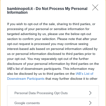
uno sport altamente competitivo.
Nell’immaginario collettivo, i padri (e le
bambinopoli.it -
Do Not Process My Personal
Information
madri) che sognano di vedere il proprio
figlio correre negli stadi più grandi
If you wish to opt-out of the sale, sharing to third parties, or
coperto d’oro sono tantissimi.
processing of your personal or sensitive information for
Rappresenta, nel nostro paese, quasi
targeted advertising by us, please use the below opt-out
uno status symbol.
section to confirm your selection. Please note that after your
Per il rugby non è così. Di soldi, per lo
opt-out request is processed you may continue seeing
interest-based ads based on personal information utilized by
meno finora, ne girano molti meno. La
us or personal information disclosed to third parties prior to
celebrità che regala è relativa. A reganre
your opt-out. You may separately opt-out of the further
sovrane regole come fair play,
disclosure of your personal information by third parties on the
correttezza in campo, gioco di squadra,
IAB’s list of downstream participants. This information may
also be disclosed by us to third parties on the
IAB’s List of
spirito d’agonismo in un contesto sano,
Downstream Participants
that may further disclose it to other
rispetto per l’avversario, rispetto dei
third parties.
propri limiti.
Please note that this website/app uses one or more Google
Se avete un figlio, anche piccolo, che
Personal Data Processing Opt Outs
services and may gather and store information including but
gioca a calcio, sicuramente vi sarete
not limited to your visit or usage behaviour. You may click to
Google consents
accorti di quanta cattivera ci sia talvolta