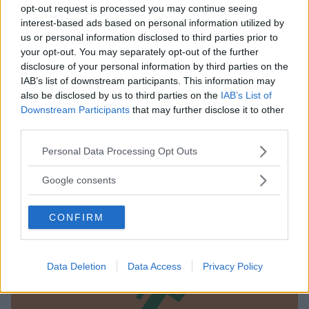
opt-out request is processed you may continue seeing
interest-based ads based on personal information utilized by
us or personal information disclosed to third parties prior to
your opt-out. You may separately opt-out of the further
disclosure of your personal information by third parties on the
IAB’s list of downstream participants. This information may
also be disclosed by us to third parties on the
IAB’s List of
Downstream Participants
that may further disclose it to other
third parties.
NUOTO ACQUATICITÀ
•
GINNASTICA PREPARTO
Piscina Comunale di Cesenatico
Please note that this website/app uses one or more Google
Personal Data Processing Opt Outs
services and may gather and store information including but
EMILIA-ROMAGNA
not limited to your visit or usage behaviour. You may click to
Google consents
CESENATICO (FORLÌ-CESENA)
grant or deny consent to Google and its third-party tags to
use your data for below specified purposes in below Google
CONFIRM
consent section.
Data Deletion
Data Access
Privacy Policy