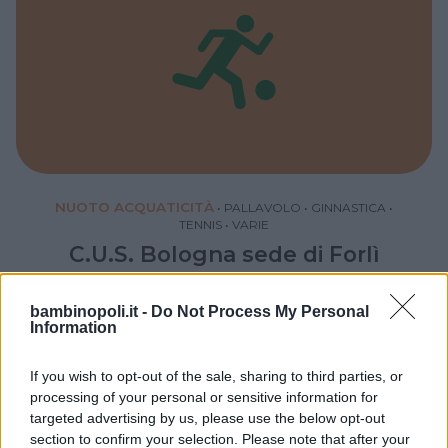
NUOTO ACQUATICITÀ
•
PALLAVOLO
•
GINNASTICA
•
TENNIS
•
VARIE
C.U.S. Bologna sede di Forlì
EMILIA-ROMAGNA
FORLÌ (FORLÌ-CESENA)
bambinopoli.it -
Do Not Process My Personal
Information
If you wish to opt-out of the sale, sharing to third parties, or
processing of your personal or sensitive information for
targeted advertising by us, please use the below opt-out
section to confirm your selection. Please note that after your