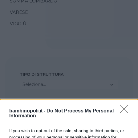
SOMMA LOMBARDO
VARESE
VIGGIÙ
TIPO DI STRUTTURA
Seleziona...
REGIONE
bambinopoli.it -
Do Not Process My Personal
Lombardia
Information
PROVINCIA
If you wish to opt-out of the sale, sharing to third parties, or
processing of your personal or sensitive information for