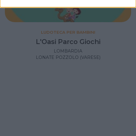
LUDOTECA PER BAMBINI
L'Oasi Parco Giochi
LOMBARDIA
LONATE POZZOLO (VARESE)