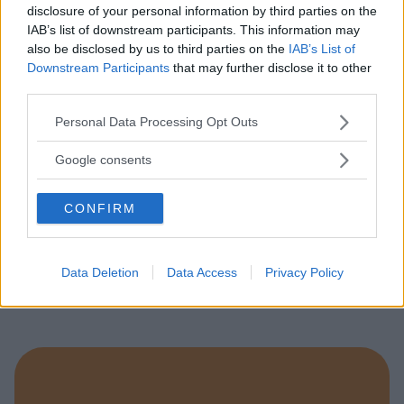
disclosure of your personal information by third parties on the
IAB’s list of downstream participants. This information may
also be disclosed by us to third parties on the
IAB’s List of
Downstream Participants
that may further disclose it to other
third parties.
Please note that this website/app uses one or more Google
Personal Data Processing Opt Outs
services and may gather and store information including but
not limited to your visit or usage behaviour. You may click to
Google consents
grant or deny consent to Google and its third-party tags to
use your data for below specified purposes in below Google
CONFIRM
ASILI NIDO
consent section.
•
PRIVATO
Le Villette
LOMBARDIA
Data Deletion
Data Access
Privacy Policy
SARONNO (VARESE)