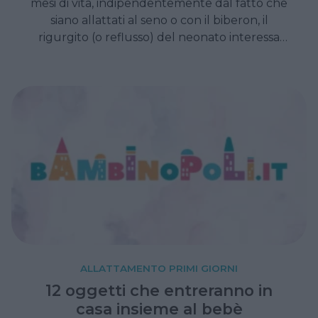
mesi di vita, indipendentemente dal fatto che
siano allattati al seno o con il biberon, il
rigurgito (o reflusso) del neonato interessa
quasi tutti i bambini e può ripetersi anche più
volte al giorno. Cause e suggerimenti per
affrontarlo.
ALLATTAMENTO PRIMI GIORNI
12 oggetti che entreranno in
casa insieme al bebè