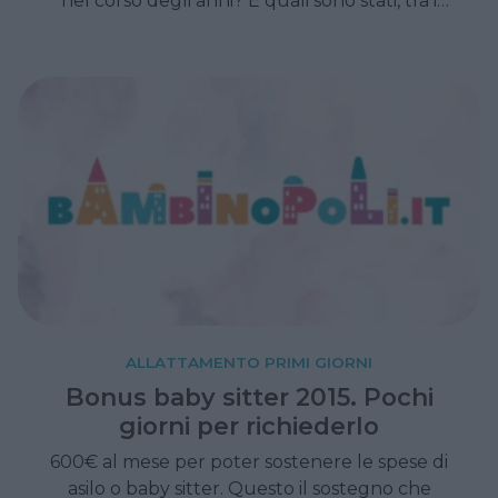
nel corso degli anni? E quali sono stati, tra i
bimbi nati nel 2013, i nomi più diffusi? E i nomi
più strani? Per divertirsi un po' ecco le ultime
statistiche in fatto di scelta dei nomi per i
bimbi.
ALLATTAMENTO PRIMI GIORNI
Bonus baby sitter 2015. Pochi
giorni per richiederlo
600€ al mese per poter sostenere le spese di
asilo o baby sitter. Questo il sostegno che