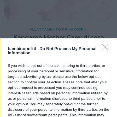
ALLATTAMENTO PRIMI GIORNI
Kangaroo Mother Care: di cosa
si tratta?
bambinopoli.it -
Do Not Process My Personal
Chiamata in italiano, molto semplicemente,
Information
marsupio terapia, la Kangaroo Mother Care è
stata introdotta negli ospedali italiani per
If you wish to opt-out of the sale, sharing to third parties, or
aiutare i bambini prematuri a superare
processing of your personal or sensitive information for
targeted advertising by us, please use the below opt-out
eventuali difficoltà di adattamento e salute
section to confirm your selection. Please note that after your
attraverso il contatto pelle a pelle tra la
opt-out request is processed you may continue seeing
mamma e il bebè.
interest-based ads based on personal information utilized by
us or personal information disclosed to third parties prior to
your opt-out. You may separately opt-out of the further
disclosure of your personal information by third parties on the
IAB’s list of downstream participants. This information may