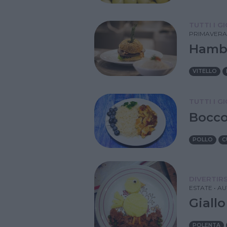
TUTTI I G
PRIMAVERA
Hambu
VITELLO
TUTTI I G
Boccon
POLLO
C
DIVERTIRS
ESTATE
•
AU
Giallo
POLENTA