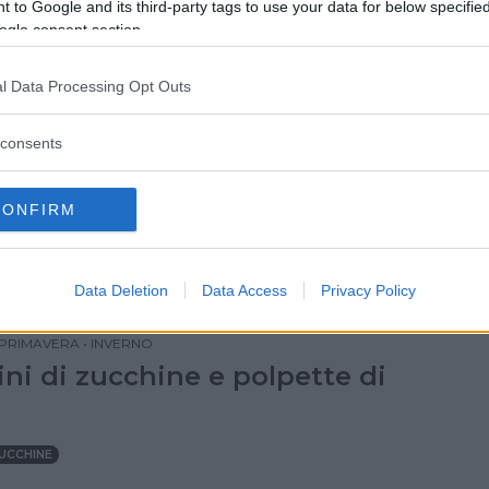
 to Google and its third-party tags to use your data for below specifi
ogle consent section.
PROSCIUTTO COTTO
l Data Processing Opt Outs
IORNI
•
SECONDI DI CARNE
•
ESTATE
•
AUTUNNO
•
consents
•
INVERNO
tine di carne e ricotta
CONFIRM
RICOTTA
Data Deletion
Data Access
Privacy Policy
I CON I BAMBINI
•
SECONDI DI CARNE
•
ESTATE
•
PRIMAVERA
•
INVERNO
ini di zucchine e polpette di
UCCHINE