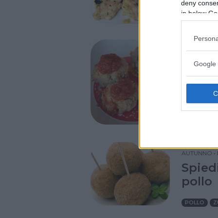
deny consent
in below Go
VITELLO
Persona
TUTTI I G
Google 
PRIMAVERA
Polpet
MANZO
DIVERTIRS
AUTUNNO
•
Spied
pollo
POLLO
Z