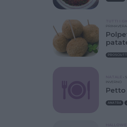
TUTTI I G
PRIMAVERA
Polpe
patat
PROSCIUT
NATALE
•
INVERNO
Petto 
ANATRA
HALLOWE