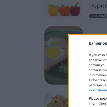
Peper
PEPERONI
PASQUA
•
bambinopol
INVERNO
Polpe
If you wish 
sode
sensitive in
confirm you
CARNE DI 
continue se
information 
further disc
participants
Downstream 
TUTTI I G
Please note
PRIMAVERA
information 
Scalo