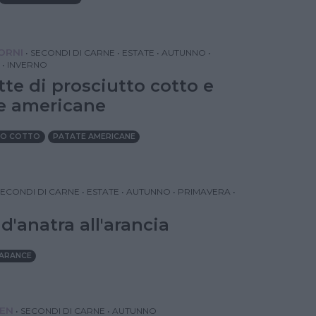
IORNI
•
SECONDI DI CARNE
•
ESTATE
•
AUTUNNO
•
•
INVERNO
tte di prosciutto cotto e
e americane
TO COTTO
PATATE AMERICANE
SECONDI DI CARNE
•
ESTATE
•
AUTUNNO
•
PRIMAVERA
•
d'anatra all'arancia
ARANCE
EN
•
SECONDI DI CARNE
•
AUTUNNO