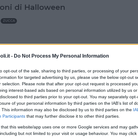
oni di Halloween
ZUCCA
SECONDI DI CARNE
•
ESTATE
•
AUTUNNO
•
PRIMAVERA
•
i.it -
Do Not Process My Personal Information
ttone pasquale con uova
to opt-out of the sale, sharing to third parties, or processing of your per
formation for targeted advertising by us, please use the below opt-out s
r selection. Please note that after your opt-out request is processed y
MANZO
CARNE DI MAIALE
eing interest-based ads based on personal information utilized by us or
disclosed to third parties prior to your opt-out. You may separately opt-
losure of your personal information by third parties on the IAB’s list of
. This information may also be disclosed by us to third parties on the
IA
Participants
that may further disclose it to other third parties.
IORNI
•
SECONDI DI CARNE
•
ESTATE
•
AUTUNNO
•
 that this website/app uses one or more Google services and may gath
•
INVERNO
including but not limited to your visit or usage behaviour. You may click 
ppine golose à la belge