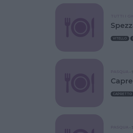
TUTTI I G
Spezz
VITELLO
PASQUA
•
Capre
CAPRETTO
PASQUA
•