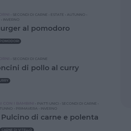
IORNI
•
SECONDI DI CARNE
•
ESTATE
•
AUTUNNO
•
•
INVERNO
rger al pomodoro
POMODORI
IORNI
•
SECONDI DI CARNE
cini di pollo al curry
URRY
I CON I BAMBINI
•
PIATTI UNICI
•
SECONDI DI CARNE
•
TUNNO
•
PRIMAVERA
•
INVERNO
 Pulcino di carne e polenta
CARNE DI VITELLO