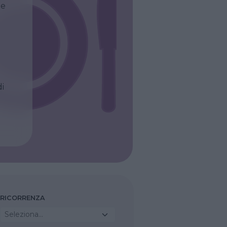
le
di
RICORRENZA
Seleziona...