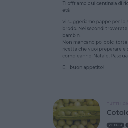
Ti offriamo qui centinaia di r
età.
Vi suggeriamo pappe per lo sv
brodo. Nei secondi troverete
bambini.
Non mancano poi dolci torte e b
ricetta che vuoi preparare e s
compleanno, Natale, Pasqua,
E… buon appetito!
TUTTI I G
Cotole
VITELLO