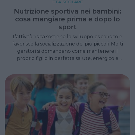
ETÀ SCOLARE
Nutrizione sportiva nei bambini:
cosa mangiare prima e dopo lo
sport
L’attività fisica sostiene lo sviluppo psicofisico e
favorisce la socializzazione dei più piccoli. Molti
genitori si domandano come mantenere il
proprio figlio in perfetta salute, energico e
scattante, evitando lo stress della
preparazione di pasti complicati.
L'alimentazione corretta rappresenta il
carburante pulito che permette ai bambini di
divertirsi, giocare e stare bene insieme ai
propri compagni di squadra.