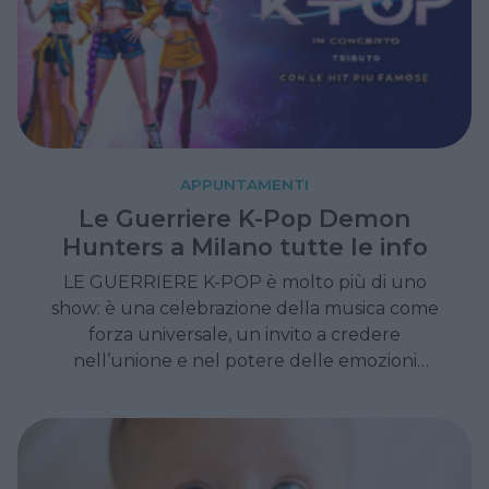
APPUNTAMENTI
Le Guerriere K-Pop Demon
Hunters a Milano tutte le info
LE GUERRIERE K-POP è molto più di uno
show: è una celebrazione della musica come
forza universale, un invito a credere
nell’unione e nel potere delle emozioni
condivise. Uno spettacolo capace di
conquistare famiglie, giovani e appassionati di
K-pop con la sua energia, la sua spettacolarità
e il suo messaggio positivo.