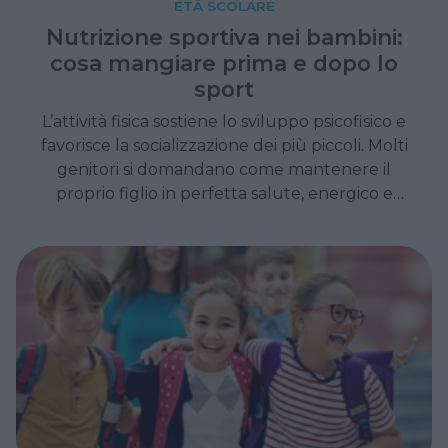
ETÀ SCOLARE
Nutrizione sportiva nei bambini:
cosa mangiare prima e dopo lo
sport
L’attività fisica sostiene lo sviluppo psicofisico e
favorisce la socializzazione dei più piccoli. Molti
genitori si domandano come mantenere il
proprio figlio in perfetta salute, energico e
scattante, evitando lo stress della
preparazione di pasti complicati.
L'alimentazione corretta rappresenta il
carburante pulito che permette ai bambini di
divertirsi, giocare e stare bene insieme ai
propri compagni di squadra.