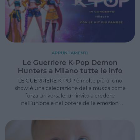
APPUNTAMENTI
Le Guerriere K-Pop Demon
Hunters a Milano tutte le info
LE GUERRIERE K-POP è molto più di uno
show: è una celebrazione della musica come
forza universale, un invito a credere
nell’unione e nel potere delle emozioni
condivise. Uno spettacolo capace di
conquistare famiglie, giovani e appassionati di
K-pop con la sua energia, la sua spettacolarità
e il suo messaggio positivo.