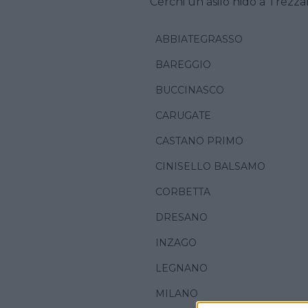
Cerchi un asilo nido a Trezza
ABBIATEGRASSO
BAREGGIO
BUCCINASCO
CARUGATE
CASTANO PRIMO
CINISELLO BALSAMO
CORBETTA
DRESANO
INZAGO
LEGNANO
MILANO