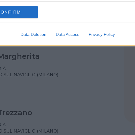
De Martino
CONFIRM
IA
 SUL NAVIGLIO (MILANO)
Data Deletion
Data Access
Privacy Policy
Margherita
IA
 SUL NAVIGLIO (MILANO)
Trezzano
IA
 SUL NAVIGLIO (MILANO)