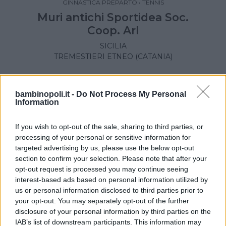
GINNASTICA PREPARTO
•
TENNIS
Muri antichi Sportidea Soc.
Coop. Arl
SICILIA
TREMESTIERI ETNEO (CATANIA)
bambinopoli.it -
Do Not Process My Personal
Information
If you wish to opt-out of the sale, sharing to third parties, or
processing of your personal or sensitive information for
targeted advertising by us, please use the below opt-out
section to confirm your selection. Please note that after your
opt-out request is processed you may continue seeing
interest-based ads based on personal information utilized by
us or personal information disclosed to third parties prior to
your opt-out. You may separately opt-out of the further
disclosure of your personal information by third parties on the
NUOTO ACQUATICITÀ
•
ARTI MARZIALI
•
GINNASTICA
IAB’s list of downstream participants. This information may