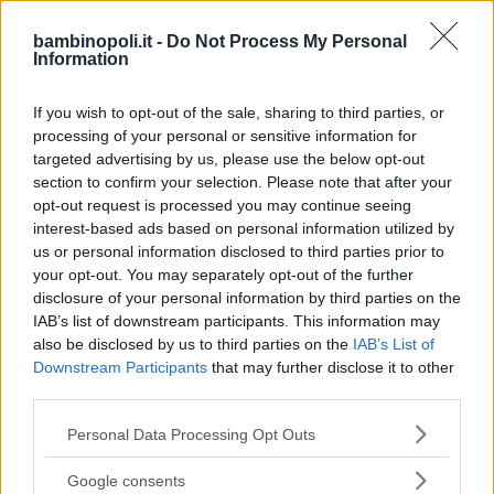
Centro di cultura Rishi
bambinopoli.it -
Do Not Process My Personal
SICILIA
Information
PALERMO
If you wish to opt-out of the sale, sharing to third parties, or
processing of your personal or sensitive information for
targeted advertising by us, please use the below opt-out
section to confirm your selection. Please note that after your
opt-out request is processed you may continue seeing
interest-based ads based on personal information utilized by
us or personal information disclosed to third parties prior to
your opt-out. You may separately opt-out of the further
disclosure of your personal information by third parties on the
IAB’s list of downstream participants. This information may
also be disclosed by us to third parties on the
IAB’s List of
Downstream Participants
that may further disclose it to other
third parties.
NUOTO ACQUATICITÀ
•
DANZA
•
ARTI MARZIALI
Please note that this website/app uses one or more Google
Personal Data Processing Opt Outs
services and may gather and store information including but
Gotha Club
not limited to your visit or usage behaviour. You may click to
Google consents
SICILIA