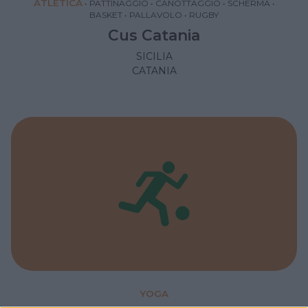
ATLETICA
•
PATTINAGGIO
•
CANOTTAGGIO
•
SCHERMA
•
BASKET
•
PALLAVOLO
•
RUGBY
Cus Catania
SICILIA
CATANIA
YOGA