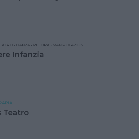
EATRO
•
DANZA
•
PITTURA
•
MANIPOLAZIONE
ere Infanzia
RAPIA
s Teatro