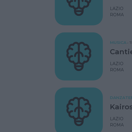
LAZIO
ROMA
MUSICA
•
T
Canti
LAZIO
ROMA
DANZATE
Kairo
LAZIO
ROMA