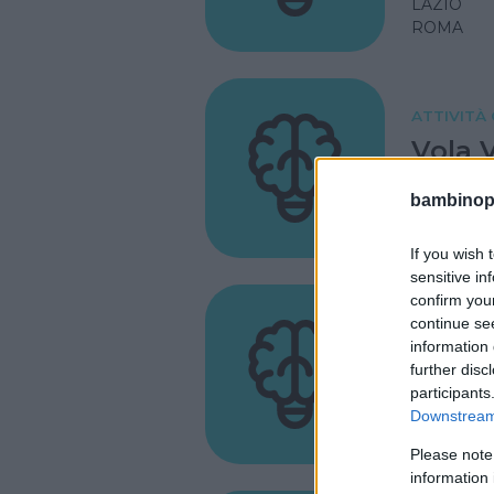
LAZIO
ROMA
ATTIVITÀ
Vola V
LAZIO
bambinopol
ROMA
If you wish 
sensitive in
confirm you
ATTIVITÀ
continue se
information 
Scuol
further disc
participants
LAZIO
Downstream 
ROMA
Please note
information 