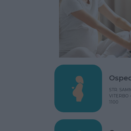
Osped
STR. SAM
VITERBO 
1100