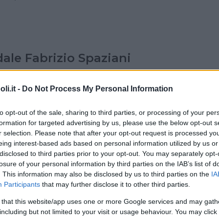
ale Fabrizio Spaziani
E - LAZIO
i.it -
Do Not Process My Personal Information
to opt-out of the sale, sharing to third parties, or processing of your per
formation for targeted advertising by us, please use the below opt-out s
r selection. Please note that after your opt-out request is processed y
eing interest-based ads based on personal information utilized by us or
ale Tivoli
disclosed to third parties prior to your opt-out. You may separately opt-
losure of your personal information by third parties on the IAB’s list of
OZZANI, 3
. This information may also be disclosed by us to third parties on the
IA
OMA) - LAZIO
Participants
that may further disclose it to other third parties.
 that this website/app uses one or more Google services and may gath
including but not limited to your visit or usage behaviour. You may click 