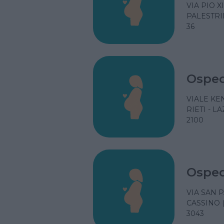
VIA PIO XI
PALESTRI
36
Osped
VIALE K
RIETI - L
2100
Osped
VIA SAN 
CASSINO 
3043