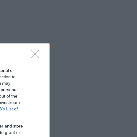
sonal or
ection to
ou may
 personal
out of the
 downstream
B’s List of
er and store
to grant or