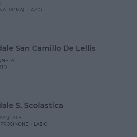
I
NA (ROMA) - LAZIO
ale San Camillo De Lellis
ENNEDY
AZIO
ale S. Scolastica
PASQUALE
(FROSINONE) - LAZIO