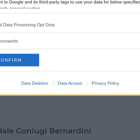
 to Google and its third-party tags to use your data for below specifi
ogle consent section.
i Cura città di Aprilia
l Data Processing Opt Outs
E 25
LATINA) - LAZIO
consents
CONFIRM
le Civile SS. Trinità
Data Deletion
Data Access
Privacy Policy
MARCIANO
OSINONE) - LAZIO
ale Coniugi Bernardini