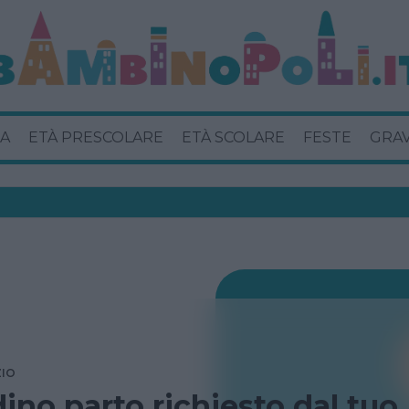
A
ETÀ PRESCOLARE
ETÀ SCOLARE
FESTE
GRA
ZIO
dino parto richiesto dal tuo