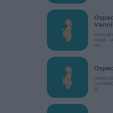
Osped
Vanni
VIA DI A
ROMA - L
176
Osped
LARGO D
CIVITAVEC
53