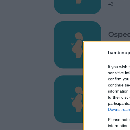
42
Osped
VIA FABI
FROSINON
bambinopol
3100
If you wish 
sensitive in
confirm you
continue se
Osped
information 
further disc
VIA PARR
participants
TIVOLI (R
Downstream 
19
Please note
information 