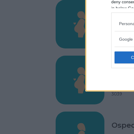
deny consent
in below Go
Casa d
Persona
VIA PALM
APRILIA (
4011
Google 
Ospeda
VIA SAN 
SORA (FR
3039
Osped