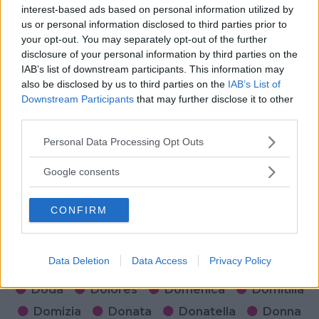
interest-based ads based on personal information utilized by
us or personal information disclosed to third parties prior to
DIFFUSIONE
your opt-out. You may separately opt-out of the further
Seleziona...
disclosure of your personal information by third parties on the
IAB’s list of downstream participants. This information may
also be disclosed by us to third parties on the
IAB’s List of
Downstream Participants
that may further disclose it to other
third parties.
Please note that this website/app uses one or more Google
Personal Data Processing Opt Outs
services and may gather and store information including but
not limited to your visit or usage behaviour. You may click to
Google consents
grant or deny consent to Google and its third-party tags to
use your data for below specified purposes in below Google
Dacia
Dada
Dafne
Daisy
Dalia
CONFIRM
consent section.
Dalila
Daniela
Danila
Daria
Debora
Delfina
Delia
Desideria
Data Deletion
Data Access
Privacy Policy
Diamante
Diana
Diletta
Dina
Doda
Dolores
Domenica
Domitilla
Domizia
Donata
Donatella
Donna