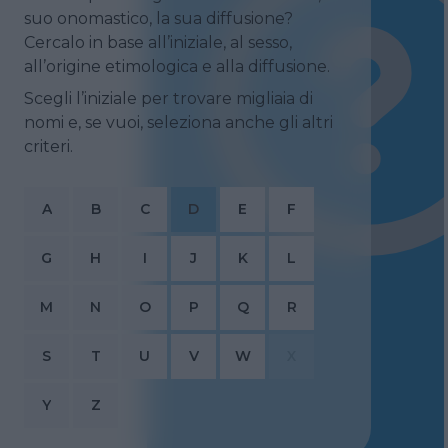
suo onomastico, la sua diffusione?
Cercalo in base all’iniziale, al sesso,
all’origine etimologica e alla diffusione.
Scegli l’iniziale per trovare migliaia di
nomi e, se vuoi, seleziona anche gli altri
criteri.
A
B
C
D
E
F
G
H
I
J
K
L
M
N
O
P
Q
R
S
T
U
V
W
X
Y
Z