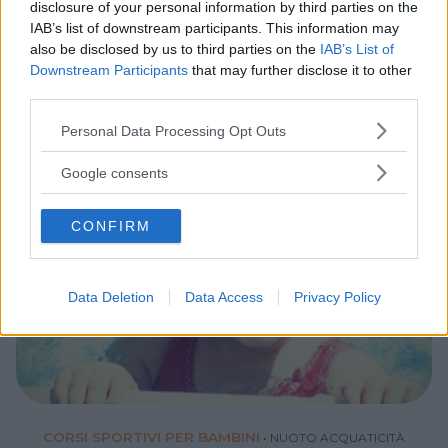
disclosure of your personal information by third parties on the
IAB’s list of downstream participants. This information may
LUDOTECA PER BAMBINI
also be disclosed by us to third parties on the
IAB’s List of
Manine d'Oro
Downstream Participants
that may further disclose it to other
EMILIA-ROMAGNA
third parties.
MODENA
Please note that this website/app uses one or more Google
Personal Data Processing Opt Outs
services and may gather and store information including but
not limited to your visit or usage behaviour. You may click to
Google consents
grant or deny consent to Google and its third-party tags to
use your data for below specified purposes in below Google
CONFIRM
consent section.
Data Deletion
Data Access
Privacy Policy
CORSI SPORTIVI PER BAMBINI
•
NUOTO ACQUATICITÀ